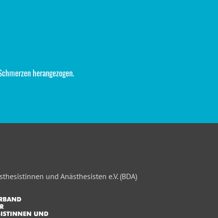
r Schmerzen herangezogen.
thesistinnen und Anästhesisten e.V. (BDA)