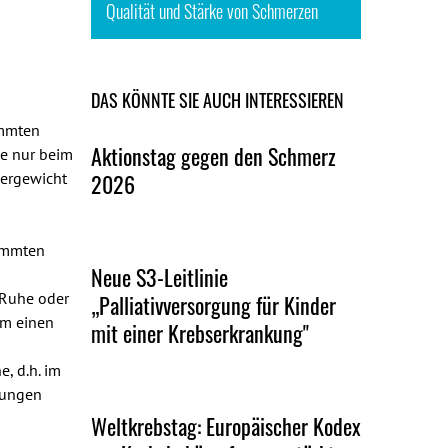
Qualität und Stärke von Schmerzen
DAS KÖNNTE SIE AUCH INTERESSIEREN
immten
Aktionstag gegen den Schmerz
se nur beim
pergewicht
2026
immten
Neue S3-Leitlinie
k
 Ruhe oder
„Palliativversorgung für Kinder
um einen
mit einer Krebserkrankung"
, d.h. im
gungen
Weltkrebstag: Europäischer Kodex